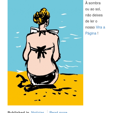
À sombra
ou ao sol,
não deixes
de ler o
nosso
Vira a
Página
!
Published in
Notícias
Read more...