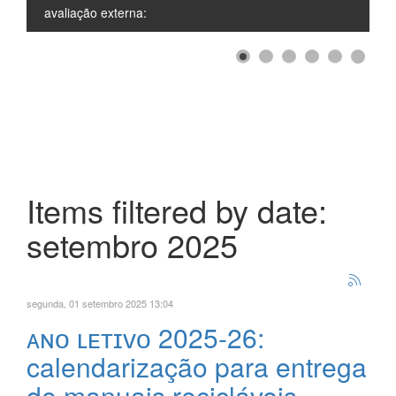
avaliação externa:
Items filtered by date:
setembro 2025
segunda, 01 setembro 2025 13:04
ᴀɴᴏ ʟᴇᴛɪᴠᴏ 2025-26:
calendarização para entrega
de manuais recicláveis